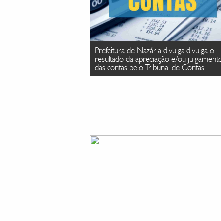
Prefeitura de Nazária divulga divulga o
resultado da apreciação e/ou julgament
das contas pelo Tribunal de Contas