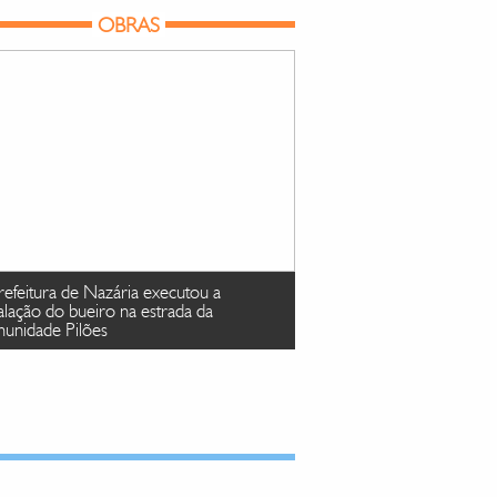
OBRAS
refeitura de Nazária executou a
talação do bueiro na estrada da
unidade Pilões