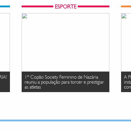
ESPORTE
IA!
1º Copão Society Feminino de Nazária
A P
reuniu a população para torcer e prestigiar
ins
as atletas
com