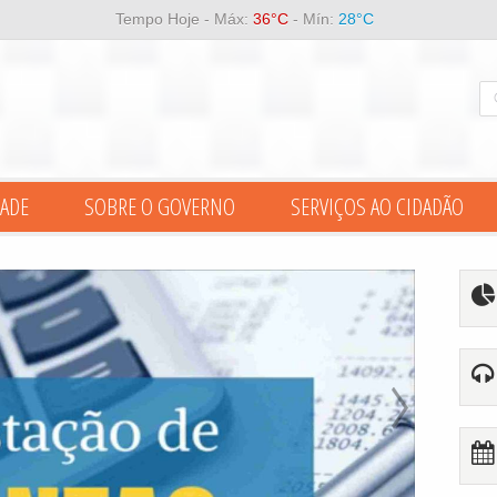
Tempo Hoje - Máx:
36°C
- Mín:
28°C
ADE
SOBRE O GOVERNO
SERVIÇOS AO CIDADÃO