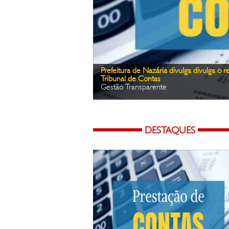
lgamento das contas pelo
MP Piaui Divulga o Projeto ENSABE, vol
gestão pública.
NÚCLEO DAS PROMOTORIAS DE JUS
PROBIDADE ADMINISTRATIVA 36ª P
DESTAQUES