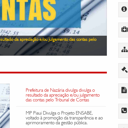
tado à promoção da transparência e ao aprimoramento da
CONVOC
Gestão T
TIÇA DE DEFESA DO PATRIMÔNIO PÚBLICO E DA
ROMOTORIA DE JUSTIÇA
Prefeitura de Nazária divulga divulga o
resultado da apreciação e/ou julgamento
das contas pelo Tribunal de Contas
MP Piaui Divulga o Projeto ENSABE,
voltado à promoção da transparência e ao
aprimoramento da gestão pública.